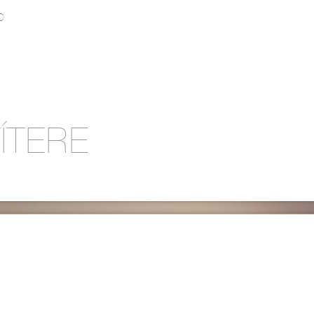
O
ÍTERE