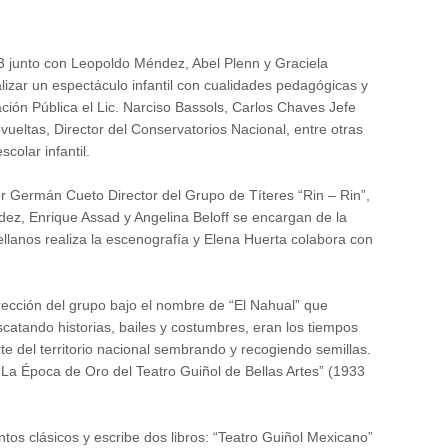
 junto con Leopoldo Méndez, Abel Plenn y Graciela
izar un espectáculo infantil con cualidades pedagógicas y
ación Pública el Lic. Narciso Bassols, Carlos Chaves Jefe
vueltas, Director del Conservatorios Nacional, entre otras
colar infantil.
or Germán Cueto Director del Grupo de Títeres “Rin – Rin”,
ez, Enrique Assad y Angelina Beloff se encargan de la
tellanos realiza la escenografía y Elena Huerta colabora con
ección del grupo bajo el nombre de “El Nahual” que
scatando historias, bailes y costumbres, eran los tiempos
te del territorio nacional sembrando y recogiendo semillas.
La Época de Oro del Teatro Guiñol de Bellas Artes” (1933
tos clásicos y escribe dos libros: “Teatro Guiñol Mexicano”