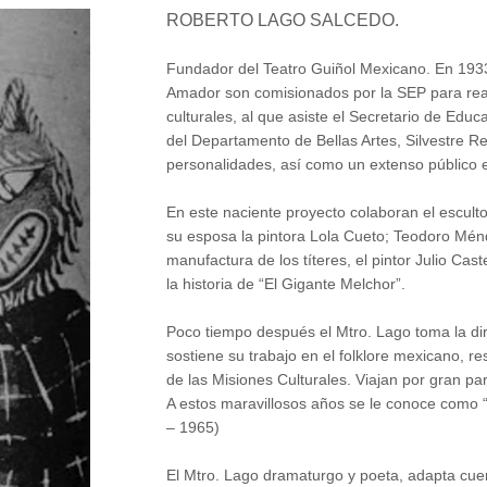
ROBERTO LAGO SALCEDO.
Fundador del Teatro Guiñol Mexicano. En 1933
Amador son comisionados por la SEP para real
culturales, al que asiste el Secretario de Educ
del Departamento de Bellas Artes, Silvestre Re
personalidades, así como un extenso público es
En este naciente proyecto colaboran el escult
su esposa la pintora Lola Cueto; Teodoro Ménd
manufactura de los títeres, el pintor Julio Cas
la historia de “El Gigante Melchor”.
Poco tiempo después el Mtro. Lago toma la dir
sostiene su trabajo en el folklore mexicano, re
de las Misiones Culturales. Viajan por gran par
A estos maravillosos años se le conoce como “
– 1965)
El Mtro. Lago dramaturgo y poeta, adapta cuen