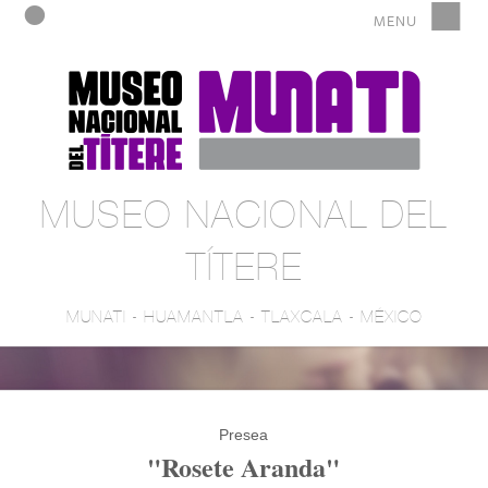
MUSEO NACIONAL DEL
TÍTERE
MUNATI - HUAMANTLA - TLAXCALA - MÉXICO
Presea
"Rosete Aranda"