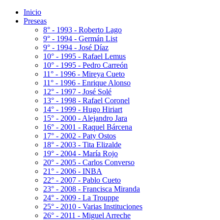
Inicio
Preseas
8° - 1993 - Roberto Lago
9° - 1994 - Germán List
9° - 1994 - José Díaz
10° - 1995 - Rafael Lemus
10° - 1995 - Pedro Carreón
11° - 1996 - Mireya Cueto
11° - 1996 - Enrique Alonso
12° - 1997 - José Solé
13° - 1998 - Rafael Coronel
14° - 1999 - Hugo Hiriart
15° - 2000 - Alejandro Jara
16° - 2001 - Raquel Bárcena
17° - 2002 - Paty Ostos
18° - 2003 - Tita Elizalde
19° - 2004 - María Rojo
20° - 2005 - Carlos Converso
21° - 2006 - INBA
22° - 2007 - Pablo Cueto
23° - 2008 - Francisca Miranda
24° - 2009 - La Trouppe
25° - 2010 - Varias Instituciones
26° - 2011 - Miguel Arreche