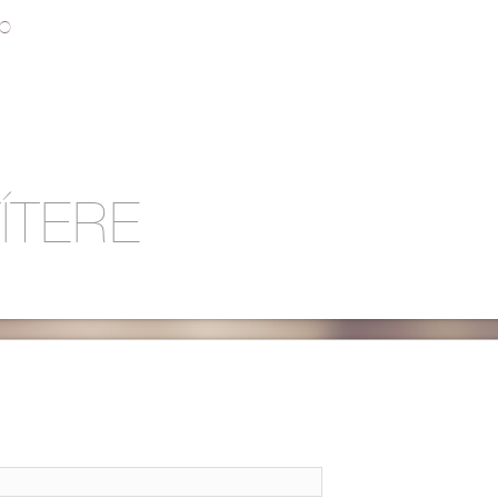
O
ÍTERE