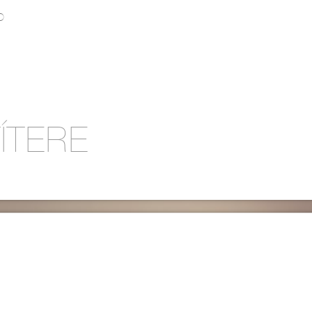
O
ÍTERE