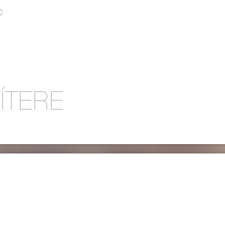
O
ÍTERE