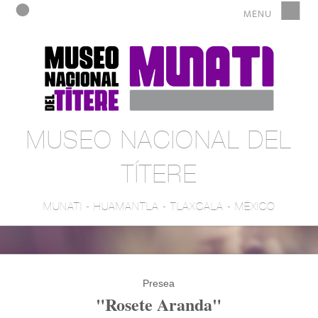
MUSEO NACIONAL DEL
TÍTERE
MUNATI - HUAMANTLA - TLAXCALA - MÉXICO
Presea
"Rosete Aranda"