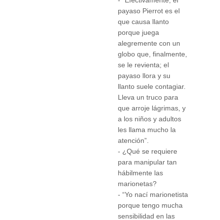
- “Efectivamente, el
payaso Pierrot es el
que causa llanto
porque juega
alegremente con un
globo que, finalmente,
se le revienta; el
payaso llora y su
llanto suele contagiar.
Lleva un truco para
que arroje lágrimas, y
a los niños y adultos
les llama mucho la
atención”.
- ¿Qué se requiere
para manipular tan
hábilmente las
marionetas?
- “Yo nací marionetista
porque tengo mucha
sensibilidad en las