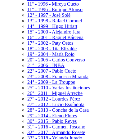
11° - 1996 - Mireya Cueto
11° - 1996 - Enrique Alonso
12° - 1997 - José Solé
13° - 1998 - Rafael Coronel
14° - 1999 - Hugo Hiriart
15° - 2000 - Alejandro Jara
16° - 2001 - Raquel Bárcena
17° - 2002 - Paty Ostos
18° - 2003 - Tita Elizalde
19° - 2004 - María Rojo
20° - 2005 - Carlos Converso
21° - 2006 - INBA
22° - 2007 - Pablo Cueto
23° - 2008 - Francisca Miranda
24° - 2009 - La Trouppe
25° - 2010 - Varias Instituciones
26° - 2011 - Miguel Arreche
27° - 2012 - Lourdes Pérez
27° - 2012 - Lucio Espíndola
28° - 2013 - Concha de la Casa
29° - 2014 - Eleno Flores
30° - 2015 - Pablo Reyes
31° - 2016 - Carmen Toscano
32° - 2017 - Armando Rosete
33° - 2018 - Yolanda Jurado