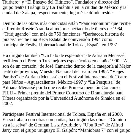
Titiritero” y “El Ensayo del Titiritero”. Fundador y director del
grupo teatral Triángulo y La Tarántula en la ciudad de México y la
ciudad de Xalapa, respectivamente, lugar éste dónde reside.
Dentro de las obras más conocidas están “Pandemonium” que recibe
el Premio Rosete Aranda al mejor espectáculo de títeres de 1984,
“Titirijugando” con más de 750 funciones, “Barbacoa, historia de
piratas” recibe una Beca Estatal de coinversión 1994 como
participante Festival Internacional de Tolosa, España en 1997.
Ha dirigido también “Un halo de esplendor” de Adriana Menassé
recibiendo el Premio Tres mejores espectáculos en el año 1990, “Al
son de un corazón” de José Camacho dentro de la categoría al Mejor
teatro de provincia, Muestra Nacional de Teatro en 1992, “Viajes
Paraiso” de Adriana Menassé en el Festival Internacional de Teatro
para Niños – Aguascalientes, México-1997 y “La Pesquisa” de
Adriana Menassé por la que recibe Primera mención Concurso
FILIJ – Primer premio del Primer Concurso de Dramaturgia para
Títeres organizado por la Universidad Autónoma de Sinaloa en el
2002.
Participante Festival Internacional de Tolosa, España en el 2000.
En su trabajo con otras compañías, ha dirigido las obras: “Comino
va a la selva” de Germán Listz Azurbide y “Ubu Rey” de Alfred
Jarry con el grupo uruguayo El Galpón; “Maniobras 7” con el grupo