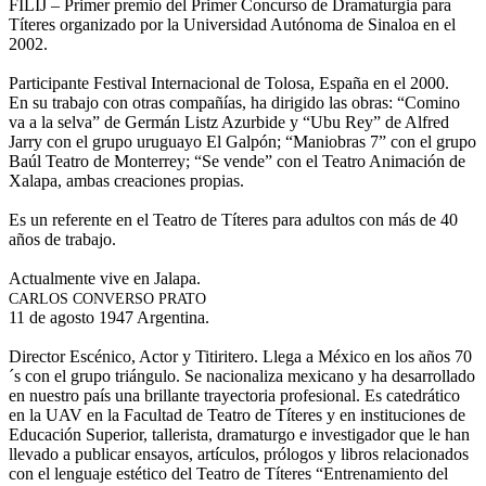
FILIJ – Primer premio del Primer Concurso de Dramaturgia para
Títeres organizado por la Universidad Autónoma de Sinaloa en el
2002.
Participante Festival Internacional de Tolosa, España en el 2000.
En su trabajo con otras compañías, ha dirigido las obras: “Comino
va a la selva” de Germán Listz Azurbide y “Ubu Rey” de Alfred
Jarry con el grupo uruguayo El Galpón; “Maniobras 7” con el grupo
Baúl Teatro de Monterrey; “Se vende” con el Teatro Animación de
Xalapa, ambas creaciones propias.
Es un referente en el Teatro de Títeres para adultos con más de 40
años de trabajo.
Actualmente vive en Jalapa.
CARLOS CONVERSO PRATO
11 de agosto 1947 Argentina.
Director Escénico, Actor y Titiritero. Llega a México en los años 70
´s con el grupo triángulo. Se nacionaliza mexicano y ha desarrollado
en nuestro país una brillante trayectoria profesional. Es catedrático
en la UAV en la Facultad de Teatro de Títeres y en instituciones de
Educación Superior, tallerista, dramaturgo e investigador que le han
llevado a publicar ensayos, artículos, prólogos y libros relacionados
con el lenguaje estético del Teatro de Títeres “Entrenamiento del