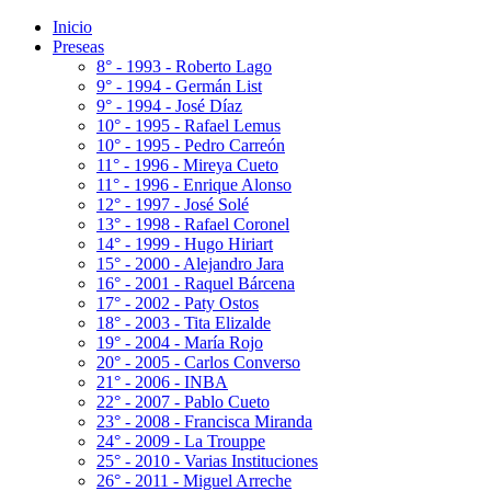
Inicio
Preseas
8° - 1993 - Roberto Lago
9° - 1994 - Germán List
9° - 1994 - José Díaz
10° - 1995 - Rafael Lemus
10° - 1995 - Pedro Carreón
11° - 1996 - Mireya Cueto
11° - 1996 - Enrique Alonso
12° - 1997 - José Solé
13° - 1998 - Rafael Coronel
14° - 1999 - Hugo Hiriart
15° - 2000 - Alejandro Jara
16° - 2001 - Raquel Bárcena
17° - 2002 - Paty Ostos
18° - 2003 - Tita Elizalde
19° - 2004 - María Rojo
20° - 2005 - Carlos Converso
21° - 2006 - INBA
22° - 2007 - Pablo Cueto
23° - 2008 - Francisca Miranda
24° - 2009 - La Trouppe
25° - 2010 - Varias Instituciones
26° - 2011 - Miguel Arreche