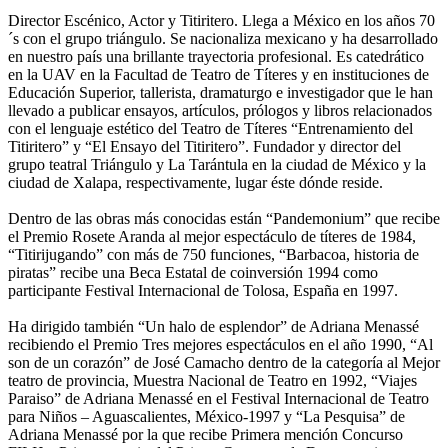
Director Escénico, Actor y Titiritero. Llega a México en los años 70
´s con el grupo triángulo. Se nacionaliza mexicano y ha desarrollado
en nuestro país una brillante trayectoria profesional. Es catedrático
en la UAV en la Facultad de Teatro de Títeres y en instituciones de
Educación Superior, tallerista, dramaturgo e investigador que le han
llevado a publicar ensayos, artículos, prólogos y libros relacionados
con el lenguaje estético del Teatro de Títeres “Entrenamiento del
Titiritero” y “El Ensayo del Titiritero”. Fundador y director del
grupo teatral Triángulo y La Tarántula en la ciudad de México y la
ciudad de Xalapa, respectivamente, lugar éste dónde reside.
Dentro de las obras más conocidas están “Pandemonium” que recibe
el Premio Rosete Aranda al mejor espectáculo de títeres de 1984,
“Titirijugando” con más de 750 funciones, “Barbacoa, historia de
piratas” recibe una Beca Estatal de coinversión 1994 como
participante Festival Internacional de Tolosa, España en 1997.
Ha dirigido también “Un halo de esplendor” de Adriana Menassé
recibiendo el Premio Tres mejores espectáculos en el año 1990, “Al
son de un corazón” de José Camacho dentro de la categoría al Mejor
teatro de provincia, Muestra Nacional de Teatro en 1992, “Viajes
Paraiso” de Adriana Menassé en el Festival Internacional de Teatro
para Niños – Aguascalientes, México-1997 y “La Pesquisa” de
Adriana Menassé por la que recibe Primera mención Concurso