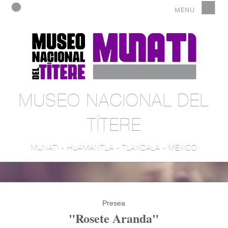
MUSEO NACIONAL DEL
TÍTERE
MUNATI - HUAMANTLA - TLAXCALA - MÉXICO
Presea
"Rosete Aranda"